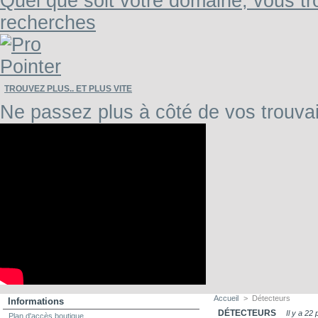
Quel que soit votre domaine, vous tr
recherches
TROUVEZ PLUS.. ET PLUS VITE
Ne passez plus à côté de vos trouvai
Accueil
>
Détecteurs
Informations
DÉTECTEURS
Il y a 22 
Plan d'accès boutique