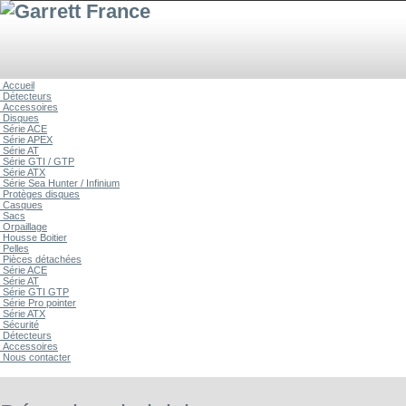
Accueil
Détecteurs
Accessoires
Disques
Série ACE
Série APEX
Série AT
Série GTI / GTP
Série ATX
Série Sea Hunter / Infinium
Protèges disques
Casques
Sacs
Orpaillage
Housse Boitier
Pelles
Pièces détachées
Série ACE
Série AT
Série GTI GTP
Série Pro pointer
Série ATX
Sécurité
Détecteurs
Accessoires
Nous contacter