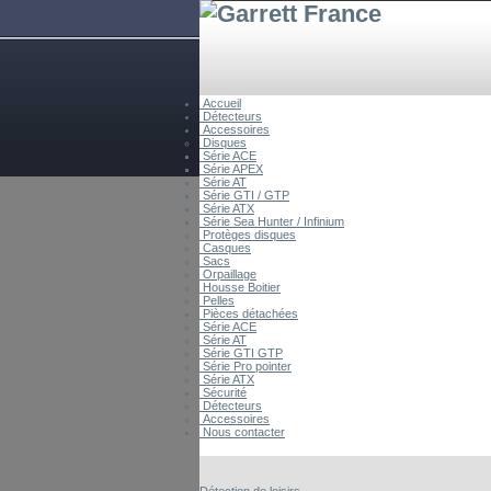
Accueil
Détecteurs
Accessoires
Disques
Série ACE
Série APEX
Série AT
Série GTI / GTP
Série ATX
Série Sea Hunter / Infinium
Protèges disques
Casques
Sacs
Orpaillage
Housse Boitier
Pelles
Pièces détachées
Série ACE
Série AT
Série GTI GTP
Série Pro pointer
Série ATX
Sécurité
Détecteurs
Accessoires
Nous contacter