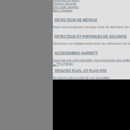
Détection de loisirs
Division Sécurité
Des outils adaptés
Bien s'équiper
DÉTECTEUR DE MÉTAUX
Nous vous proposons un large choix de détecteus de mé
DETECTEUR ET PORTIQUES DE SECURITE
Sécurisez vos établissement avec les détecteurs de foui
ACCESSOIRES GARRETT
Quel que soit votre domaine, vous trouverez des outil
TROUVEZ PLUS.. ET PLUS VITE
Ne passez plus à côté de vos trouvailles.