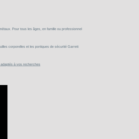
taux. Pour tous les âges, en famille ou professionnel
lles corporelles et les portiques de sécurité Garrett
s adaptés à vos recherches