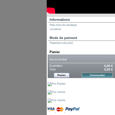
Informations
Plan d'accès boutique
Livraison
Mode de paiment
Paiement sécurisé
Panier
Aucun produit
Expédition
0,00 €
Total
0,00 €
Panier
Commander