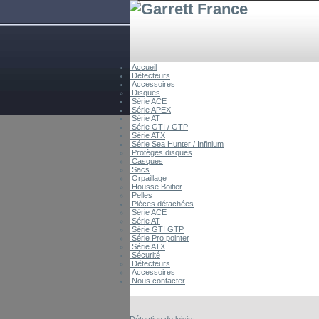
Accueil
Détecteurs
Accessoires
Disques
Série ACE
Série APEX
Série AT
Série GTI / GTP
Série ATX
Série Sea Hunter / Infinium
Protèges disques
Casques
Sacs
Orpaillage
Housse Boitier
Pelles
Pièces détachées
Série ACE
Série AT
Série GTI GTP
Série Pro pointer
Série ATX
Sécurité
Détecteurs
Accessoires
Nous contacter