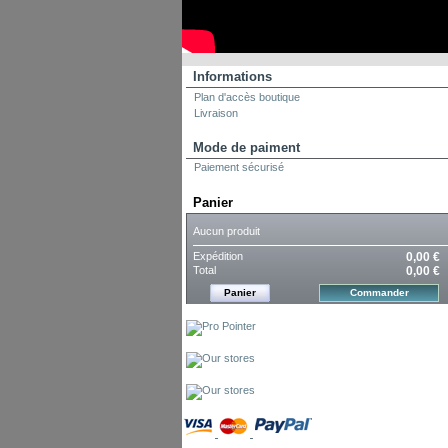
Informations
Plan d'accès boutique
Livraison
Mode de paiment
Paiement sécurisé
Panier
Aucun produit
Expédition
0,00 €
Total
0,00 €
Panier
Commander