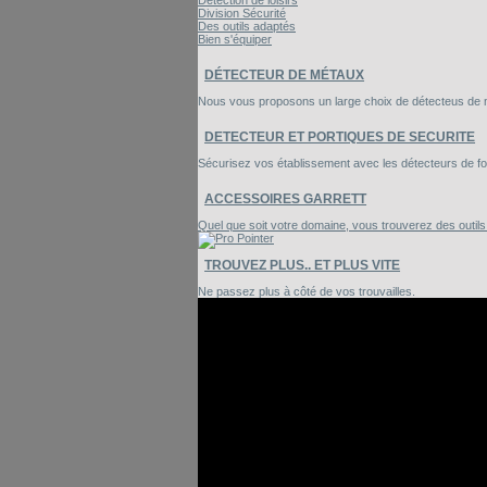
Détection de loisirs
Division Sécurité
Des outils adaptés
Bien s'équiper
DÉTECTEUR DE MÉTAUX
Nous vous proposons un large choix de détecteus de mé
DETECTEUR ET PORTIQUES DE SECURITE
Sécurisez vos établissement avec les détecteurs de foui
ACCESSOIRES GARRETT
Quel que soit votre domaine, vous trouverez des outil
TROUVEZ PLUS.. ET PLUS VITE
Ne passez plus à côté de vos trouvailles.