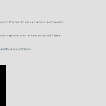
taux. Pour tous les âges, en famille ou professionnel
lles corporelles et les portiques de sécurité Garrett
s adaptés à vos recherches