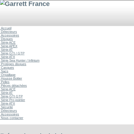
Accueil
Détecteurs
Accessoires
Disques
Série ACE
Série APEX
Série AT
Série GTI / GTP
Série ATX
Série Sea Hunter / Infinium
Protèges disques
Casques
Sacs
Orpaillage
Housse Boitier
Pelles
Pièces détachées
Série ACE
Série AT
Série GTI GTP
Série Pro pointer
Série ATX
Sécurité
Détecteurs
Accessoires
Nous contacter