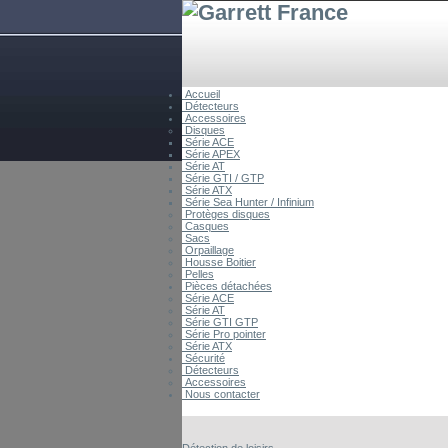
Accueil
Détecteurs
Accessoires
Disques
Série ACE
Série APEX
Série AT
Série GTI / GTP
Série ATX
Série Sea Hunter / Infinium
Protèges disques
Casques
Sacs
Orpaillage
Housse Boitier
Pelles
Pièces détachées
Série ACE
Série AT
Série GTI GTP
Série Pro pointer
Série ATX
Sécurité
Détecteurs
Accessoires
Nous contacter