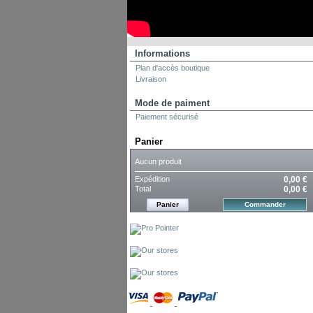
Informations
Plan d'accès boutique
Livraison
Mode de paiment
Paiement sécurisé
Panier
Aucun produit
Expédition
0,00 €
Total
0,00 €
Panier
Commander