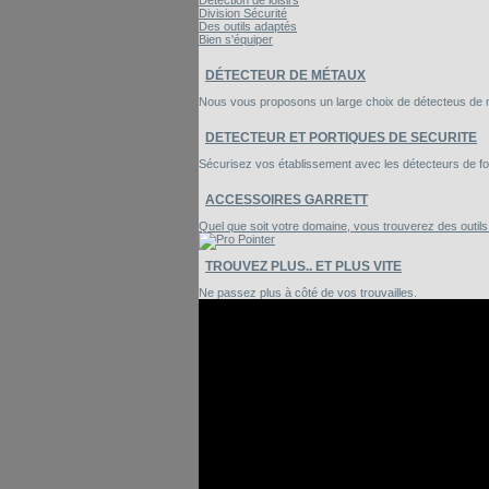
Détection de loisirs
Division Sécurité
Des outils adaptés
Bien s'équiper
DÉTECTEUR DE MÉTAUX
Nous vous proposons un large choix de détecteus de mé
DETECTEUR ET PORTIQUES DE SECURITE
Sécurisez vos établissement avec les détecteurs de foui
ACCESSOIRES GARRETT
Quel que soit votre domaine, vous trouverez des outil
TROUVEZ PLUS.. ET PLUS VITE
Ne passez plus à côté de vos trouvailles.