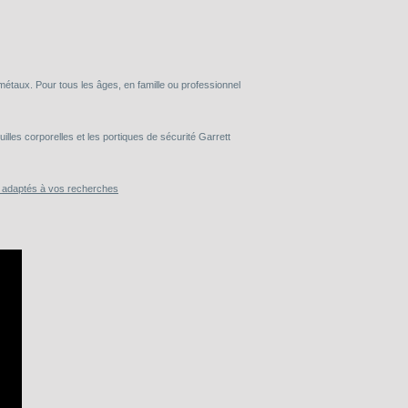
taux. Pour tous les âges, en famille ou professionnel
lles corporelles et les portiques de sécurité Garrett
s adaptés à vos recherches