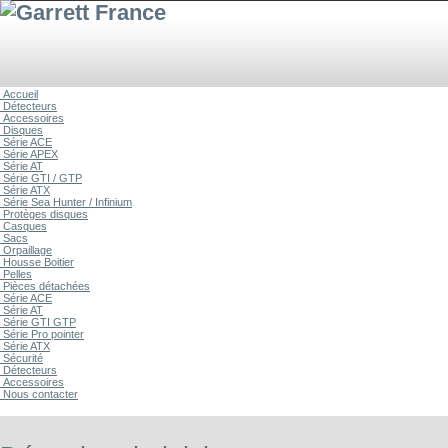
Accueil
Détecteurs
Accessoires
Disques
Série ACE
Série APEX
Série AT
Série GTI / GTP
Série ATX
Série Sea Hunter / Infinium
Protèges disques
Casques
Sacs
Orpaillage
Housse Boitier
Pelles
Pièces détachées
Série ACE
Série AT
Série GTI GTP
Série Pro pointer
Série ATX
Sécurité
Détecteurs
Accessoires
Nous contacter