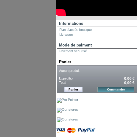
Informations
Plan d'accès boutique
Livraison
Mode de paiment
Paiement sécurisé
Panier
Aucun produit
Expédition
0,00 €
Total
0,00 €
Panier
Commander