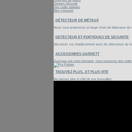
Détection de loisirs
Division Sécurité
Des outils adaptés
Bien s'équiper
DÉTECTEUR DE MÉTAUX
Nous vous proposons un large choix de détecteus de mé
DETECTEUR ET PORTIQUES DE SECURITE
Sécurisez vos établissement avec les détecteurs de foui
ACCESSOIRES GARRETT
Quel que soit votre domaine, vous trouverez des outil
TROUVEZ PLUS.. ET PLUS VITE
Ne passez plus à côté de vos trouvailles.