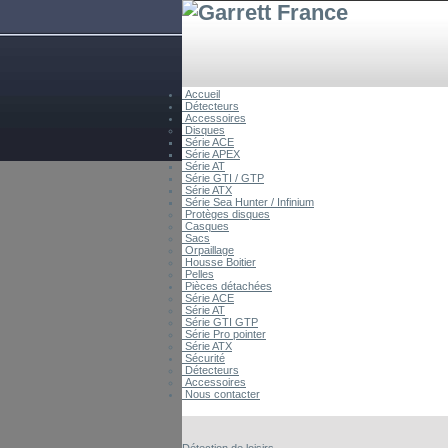
Accueil
Détecteurs
Accessoires
Disques
Série ACE
Série APEX
Série AT
Série GTI / GTP
Série ATX
Série Sea Hunter / Infinium
Protèges disques
Casques
Sacs
Orpaillage
Housse Boitier
Pelles
Pièces détachées
Série ACE
Série AT
Série GTI GTP
Série Pro pointer
Série ATX
Sécurité
Détecteurs
Accessoires
Nous contacter