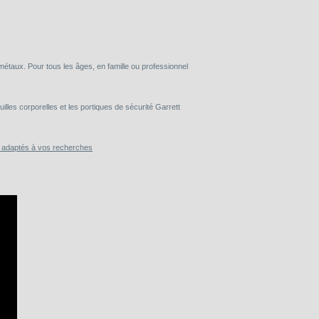
taux. Pour tous les âges, en famille ou professionnel
lles corporelles et les portiques de sécurité Garrett
s adaptés à vos recherches