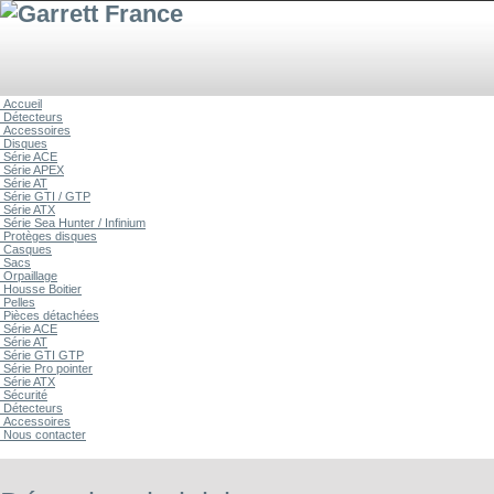
Accueil
Détecteurs
Accessoires
Disques
Série ACE
Série APEX
Série AT
Série GTI / GTP
Série ATX
Série Sea Hunter / Infinium
Protèges disques
Casques
Sacs
Orpaillage
Housse Boitier
Pelles
Pièces détachées
Série ACE
Série AT
Série GTI GTP
Série Pro pointer
Série ATX
Sécurité
Détecteurs
Accessoires
Nous contacter