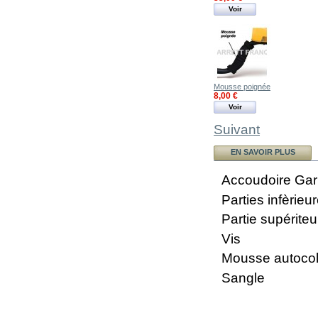
Voir
Mousse poignée
8,00 €
Voir
Suivant
EN SAVOIR PLUS
Accoudoire Garr
Parties infèrieu
Partie supériteu
Vis
Mousse autocol
Sangle