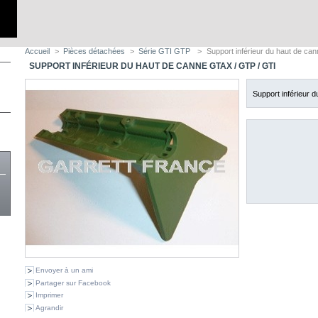
Accueil
>
Pièces détachées
>
Série GTI GTP
>
Support inférieur du haut de ca
SUPPORT INFÉRIEUR DU HAUT DE CANNE GTAX / GTP / GTI
Support inférieur 
Envoyer à un ami
Partager sur Facebook
Imprimer
Agrandir