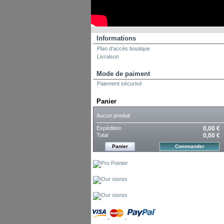
Informations
Plan d'accès boutique
Livraison
Mode de paiment
Paiement sécurisé
Panier
Aucun produit
Expédition
0,00 €
Total
0,00 €
Panier
Commander