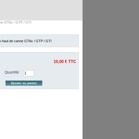
nne GTAx / GTP / GTI
du haut de canne GTAx / GTP / GTI
10,00 €
TTC
Quantité :