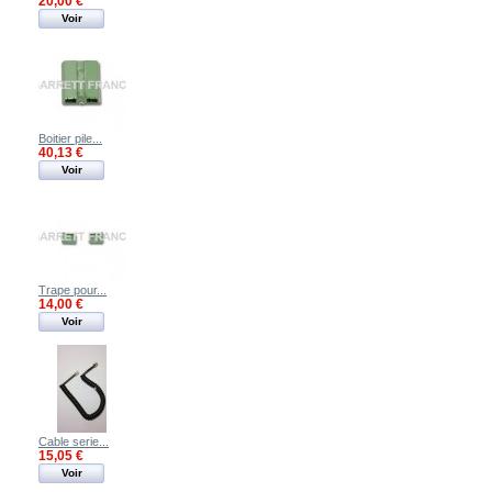
20,00 €
Voir
Boitier pile...
40,13 €
Voir
Trape pour...
14,00 €
Voir
Cable serie...
15,05 €
Voir