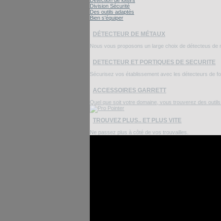
Détection de loisirs
Division Sécurité
Des outils adaptés
Bien s'équiper
DÉTECTEUR DE MÉTAUX
Nous vous proposons un large choix de détecteus de mé
DETECTEUR ET PORTIQUES DE SECURITE
Sécurisez vos établissement avec les détecteurs de foui
ACCESSOIRES GARRETT
Quel que soit votre domaine, vous trouverez des outil
TROUVEZ PLUS.. ET PLUS VITE
Ne passez plus à côté de vos trouvailles.