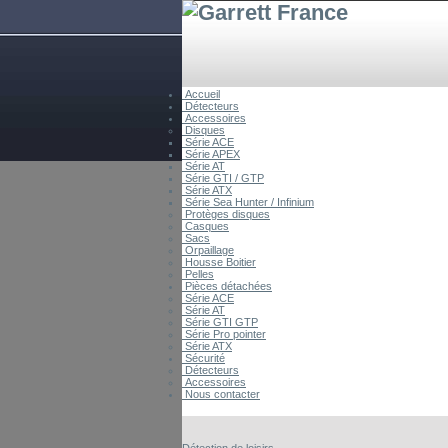
Accueil
Détecteurs
Accessoires
Disques
Série ACE
Série APEX
Série AT
Série GTI / GTP
Série ATX
Série Sea Hunter / Infinium
Protèges disques
Casques
Sacs
Orpaillage
Housse Boitier
Pelles
Pièces détachées
Série ACE
Série AT
Série GTI GTP
Série Pro pointer
Série ATX
Sécurité
Détecteurs
Accessoires
Nous contacter