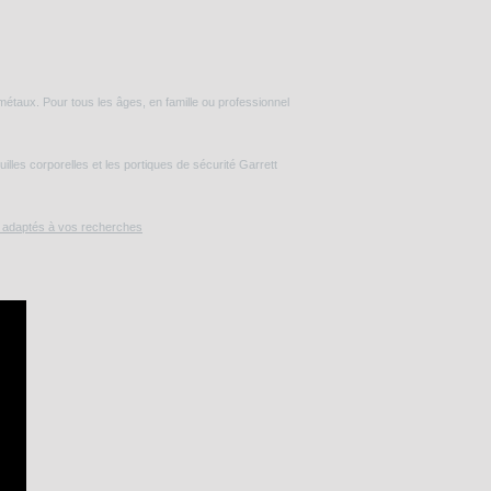
taux. Pour tous les âges, en famille ou professionnel
lles corporelles et les portiques de sécurité Garrett
s adaptés à vos recherches