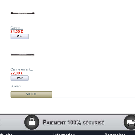
Canne...
34,00 €
Voir
Canne enfant...
22,00 €
Voir
Suivant
VIDEO