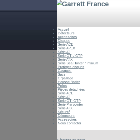
Accueil
Détecteurs
Accessoires
Disques
Série ACE
Série APEX
Série AT
Série GTI / GTP
Série ATX
Série Sea Hunter / Infinium
Protèges disques
Casques
Sacs
Orpaillage
Housse Boitier
Pelles
Pièces détachées
Série ACE
Série AT
Série GTI GTP
Série Pro pointer
Série ATX
Sécurité
Détecteurs
Accessoires
Nous contacter