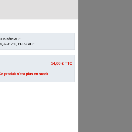
r la série ACE,
50, ACE 250, EURO ACE
14,00 €
TTC
Ce produit n'est plus en stock