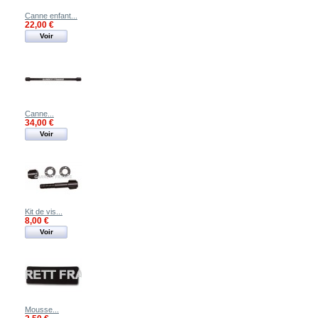
Canne enfant...
22,00 €
Voir
Canne...
34,00 €
Voir
Kit de vis...
8,00 €
Voir
Mousse...