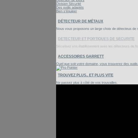
Détection de loisirs
Division Sécurité
Des outils adaptés
Bien s'équiper
DÉTECTEUR DE MÉTAUX
Nous vous proposons un large choix de détecteus de mé
DETECTEUR ET PORTIQUES DE SECURITE
Sécurisez vos établissement avec les détecteurs de foui
ACCESSOIRES GARRETT
Quel que soit votre domaine, vous trouverez des outil
TROUVEZ PLUS.. ET PLUS VITE
Ne passez plus à côté de vos trouvailles.