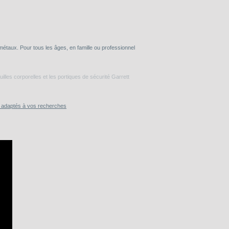
taux. Pour tous les âges, en famille ou professionnel
lles corporelles et les portiques de sécurité Garrett
s adaptés à vos recherches