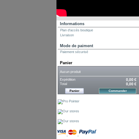
Informations
Plan d'accès boutique
Livraison
Mode de paiment
Paiement sécurisé
Panier
Aucun produit
Expédition
0,00 €
Total
0,00 €
Panier
Commander