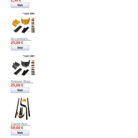
2,50 €
Voir
Accoudoire...
25,00 €
Voir
Repose Bras...
25,00 €
Voir
Canne Ace...
59,00 €
Voir