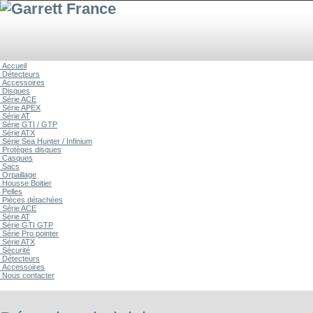
Accueil
Détecteurs
Accessoires
Disques
Série ACE
Série APEX
Série AT
Série GTI / GTP
Série ATX
Série Sea Hunter / Infinium
Protèges disques
Casques
Sacs
Orpaillage
Housse Boitier
Pelles
Pièces détachées
Série ACE
Série AT
Série GTI GTP
Série Pro pointer
Série ATX
Sécurité
Détecteurs
Accessoires
Nous contacter