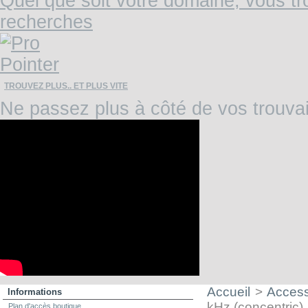
TROUVEZ PLUS.. ET PLUS VITE
Ne passez plus à côté de vos trouvai
Accueil
>
Access
Informations
kHz (concentric)
Plan d'accès boutique
Livraison
DISQUE GARRETT 11,5C