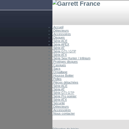
Accueil
Détecteurs
Accessoires
Disques
Série ACE
Série APEX
Série AT
Série GTI / GTP
Série ATX
Série Sea Hunter / Infinium
Protèges disques
Casques
Sacs
Orpaillage
Housse Boitier
Pelles
Pièces détachées
Série ACE
Série AT
Série GTI GTP
Série Pro pointer
Série ATX
Sécurité
Détecteurs
Accessoires
Nous contacter