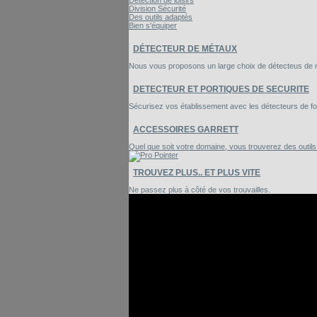
Détection de loisirs
Division Sécurité
Des outils adaptés
Bien s'équiper
DÉTECTEUR DE MÉTAUX
Nous vous proposons un large choix de détecteus de mé
DETECTEUR ET PORTIQUES DE SECURITE
Sécurisez vos établissement avec les détecteurs de foui
ACCESSOIRES GARRETT
Quel que soit votre domaine, vous trouverez des outil
TROUVEZ PLUS.. ET PLUS VITE
Ne passez plus à côté de vos trouvailles.