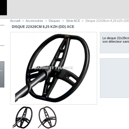
Accueil
>
Accessoires
>
Disques
>
Série ACE
>
Disque 22X28cm 8,25 kZh (D
DISQUE 22X28CM 8,25 KZH (DD) ACE
Le disque 22x28cm
son détecteur sans