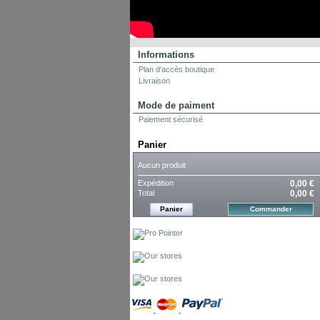
Informations
Plan d'accès boutique
Livraison
Mode de paiment
Paiement sécurisé
Panier
Aucun produit
Expédition
0,00 €
Total
0,00 €
Panier
Commander