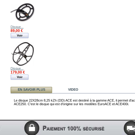
Disque...
89,00 €
Voir
Disque...
179,00 €
Voir
EN SAVOIR PLUS
VIDEO
Le disque 22X28cm 8,25 kZh (DD)
ACE est destiné à la gamme ACE, il permet d'a
ACE250. C'est le disque qui est d'origine sur les modèles EuroACE et ACE400i.