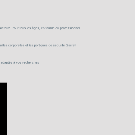
taux. Pour tous les âges, en famille ou professionnel
lles corporelles et les portiques de sécurité Garrett
s adaptés à vos recherches