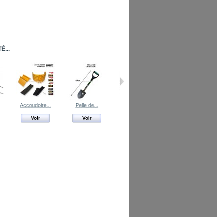
...
Accoudoire...
Pelle de...
Protège...
Gold Pan Kit
Voir
Voir
Voir
Voir