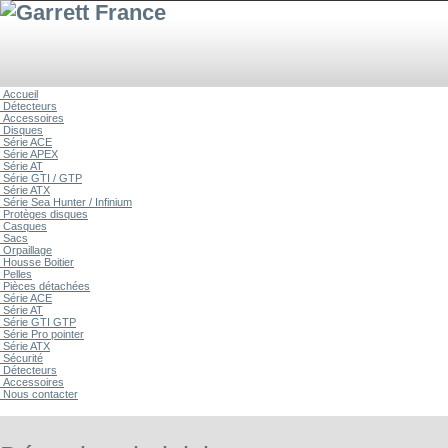
Accueil
Détecteurs
Accessoires
Disques
Série ACE
Série APEX
Série AT
Série GTI / GTP
Série ATX
Série Sea Hunter / Infinium
Protèges disques
Casques
Sacs
Orpaillage
Housse Boitier
Pelles
Pièces détachées
Série ACE
Série AT
Série GTI GTP
Série Pro pointer
Série ATX
Sécurité
Détecteurs
Accessoires
Nous contacter