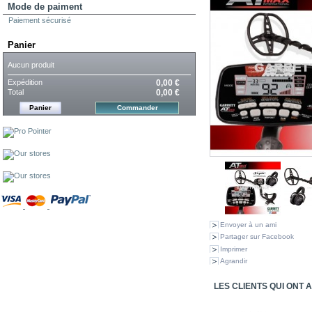
Mode de paiment
Paiement sécurisé
Panier
Aucun produit
Expédition
0,00 €
Total
0,00 €
Panier
Commander
Envoyer à un ami
Partager sur Facebook
Imprimer
Agrandir
LES CLIENTS QUI ONT 