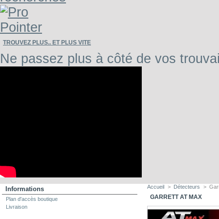
TROUVEZ PLUS.. ET PLUS VITE
Ne passez plus à côté de vos trouvai
Accueil
>
Détecteurs
>
Gar
Informations
GARRETT AT MAX
Plan d'accès boutique
Livraison