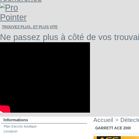
TROUVEZ PLUS.. ET PLUS VITE
Ne passez plus à côté de vos trouvai
Accueil
>
Détect
Informations
Plan d'accès boutique
GARRETT ACE 200I
Livraison