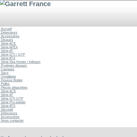
Accueil
Détecteurs
Accessoires
Disques
Série ACE
Série APEX
Série AT
Série GTI / GTP
Série ATX
Série Sea Hunter / Infinium
Protèges disques
Casques
Sacs
Orpaillage
Housse Boitier
Pelles
Pièces détachées
Série ACE
Série AT
Série GTI GTP
Série Pro pointer
Série ATX
Sécurité
Détecteurs
Accessoires
Nous contacter