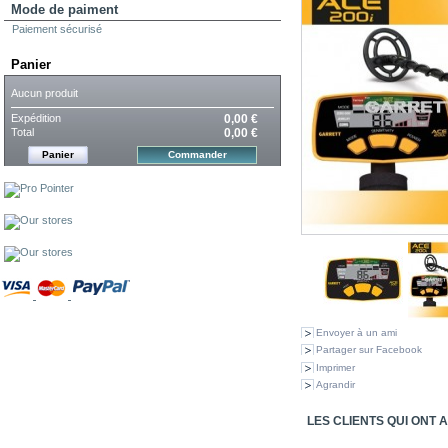
Mode de paiment
Paiement sécurisé
Panier
Aucun produit
Expédition
0,00 €
Total
0,00 €
Panier
Commander
Envoyer à un ami
Partager sur Facebook
Imprimer
Agrandir
LES CLIENTS QUI ONT 