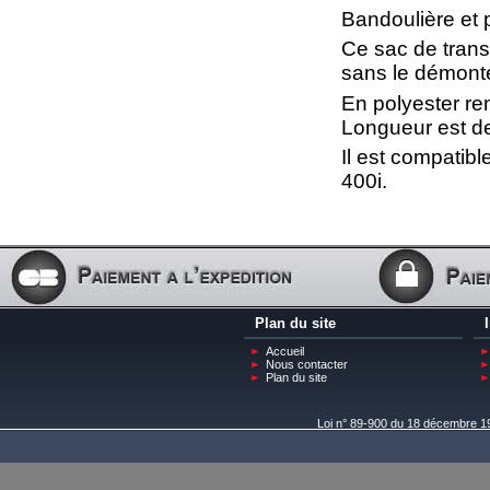
Ce sac de trans
sans le démonte
En polyester re
Longueur est d
Il est compatib
400i.
Plan du site
Accueil
Nous contacter
Plan du site
Loi n° 89-900 du 18 décembre 198