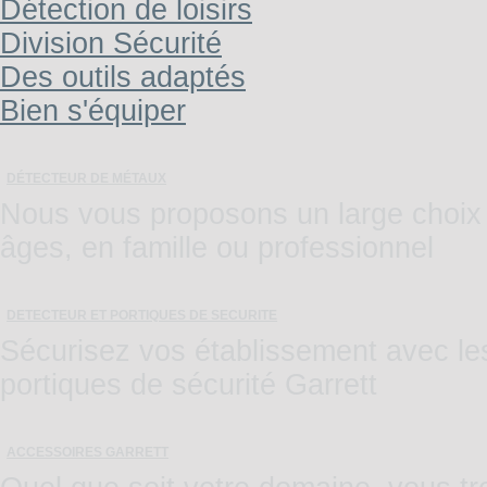
Détection de loisirs
Division Sécurité
Des outils adaptés
Bien s'équiper
DÉTECTEUR DE MÉTAUX
Nous vous proposons un large choix 
âges, en famille ou professionnel
DETECTEUR ET PORTIQUES DE SECURITE
Sécurisez vos établissement avec les 
portiques de sécurité Garrett
ACCESSOIRES GARRETT
Quel que soit votre domaine, vous tr
recherches