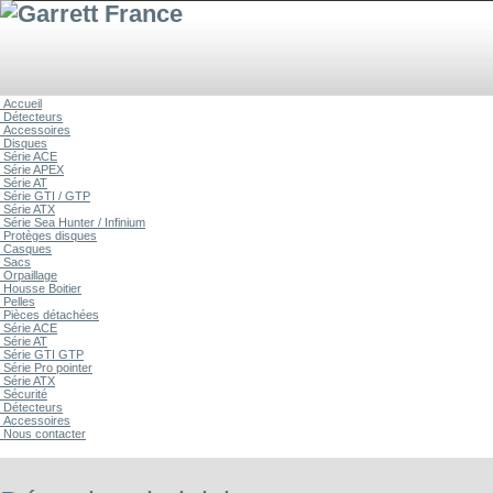
Accueil
Détecteurs
Accessoires
Disques
Série ACE
Série APEX
Série AT
Série GTI / GTP
Série ATX
Série Sea Hunter / Infinium
Protèges disques
Casques
Sacs
Orpaillage
Housse Boitier
Pelles
Pièces détachées
Série ACE
Série AT
Série GTI GTP
Série Pro pointer
Série ATX
Sécurité
Détecteurs
Accessoires
Nous contacter