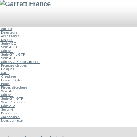
Accueil
Détecteurs
Accessoires
Disques
Série ACE
Série APEX
Série AT
Série GTI / GTP
Série ATX
Série Sea Hunter / Infinium
Protèges disques
Casques
Sacs
Orpaillage
Housse Boitier
Pelles
Pièces détachées
Série ACE
Série AT
Série GTI GTP
Série Pro pointer
Série ATX
Sécurité
Détecteurs
Accessoires
Nous contacter