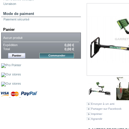
Mode de paiment
Paiement sécurisé
Panier
Aucun produit
Expédition
0,00 €
Total
0,00 €
Panier
Commander
Envoyer à un ami
Partager sur Facebook
Imprimer
Agrandir
5 AUTRES PRODUITS D