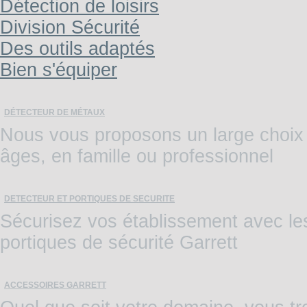
Détection de loisirs
Division Sécurité
Des outils adaptés
Bien s'équiper
DÉTECTEUR DE MÉTAUX
Nous vous proposons un large choix 
âges, en famille ou professionnel
DETECTEUR ET PORTIQUES DE SECURITE
Sécurisez vos établissement avec les 
portiques de sécurité Garrett
ACCESSOIRES GARRETT
Quel que soit votre domaine, vous tr
recherches