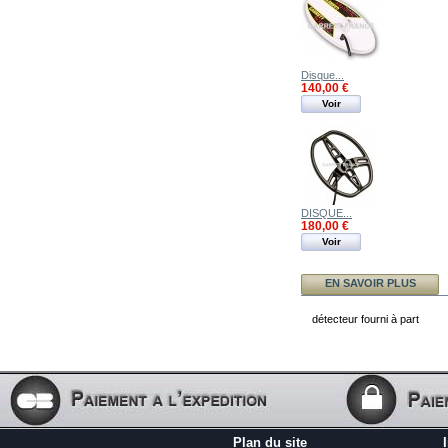
Disque...
140,00 €
Voir
DISQUE...
180,00 €
Voir
EN SAVOIR PLUS
détecteur fourni à part
Plan du site
Accueil
Nous contacter