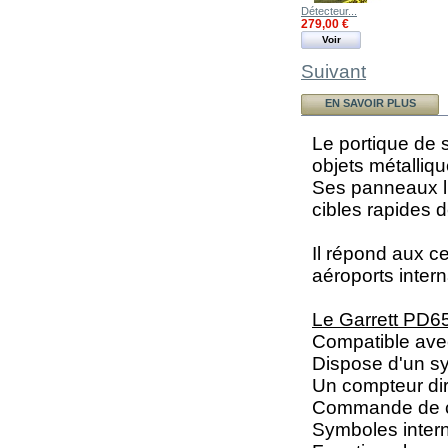
Détecteur...
279,00 €
Voir
Suivant
EN SAVOIR PLUS
Le portique de 
objets métalliqu
Ses panneaux lu
cibles rapides d
Il répond aux c
aéroports inte
Le Garrett PD65
Compatible avec
Dispose d'un sy
Un compteur dir
Commande de con
Symboles inter