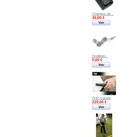
Chargeur de...
36,00 €
Voir
Oreillette...
5,00 €
Voir
THD Garrett
229,00 €
Voir