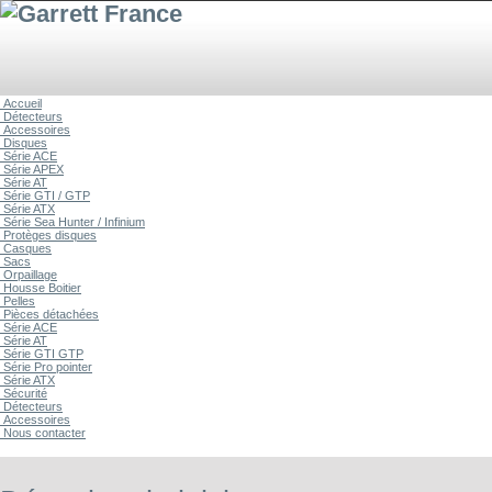
Accueil
Détecteurs
Accessoires
Disques
Série ACE
Série APEX
Série AT
Série GTI / GTP
Série ATX
Série Sea Hunter / Infinium
Protèges disques
Casques
Sacs
Orpaillage
Housse Boitier
Pelles
Pièces détachées
Série ACE
Série AT
Série GTI GTP
Série Pro pointer
Série ATX
Sécurité
Détecteurs
Accessoires
Nous contacter