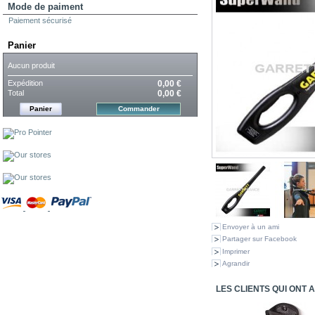
Mode de paiment
Paiement sécurisé
Panier
Aucun produit
Expédition
0,00 €
Total
0,00 €
Panier
Commander
Envoyer à un ami
Partager sur Facebook
Imprimer
Agrandir
LES CLIENTS QUI ONT 