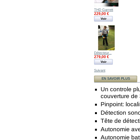
THD Garrett
229,00 €
Voir
Détecteur...
279,00 €
Voir
Suivant
EN SAVOIR PLUS
Un controle plu
couverture de 
Pinpoint: local
Détection sono
Tête de détect
Autonomie avec
Autonomie batt