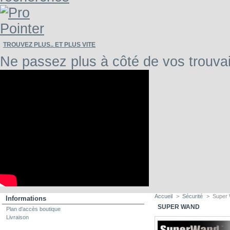
TROUVEZ PLUS.. ET PLUS VITE
Ne passez plus à côté de vos trouvai
Accueil
>
Sécurité
>
Super
Informations
SUPER WAND
Plan d'accès boutique
Livraison