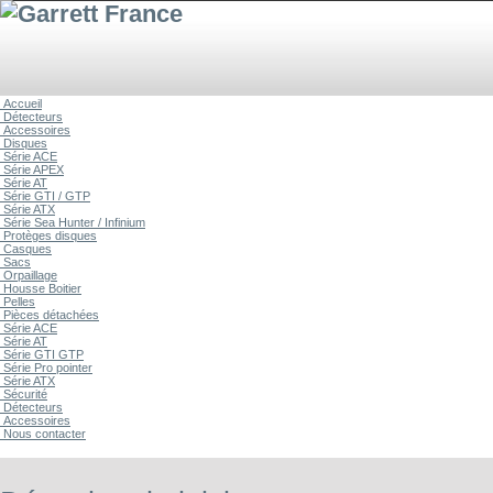
Accueil
Détecteurs
Accessoires
Disques
Série ACE
Série APEX
Série AT
Série GTI / GTP
Série ATX
Série Sea Hunter / Infinium
Protèges disques
Casques
Sacs
Orpaillage
Housse Boitier
Pelles
Pièces détachées
Série ACE
Série AT
Série GTI GTP
Série Pro pointer
Série ATX
Sécurité
Détecteurs
Accessoires
Nous contacter